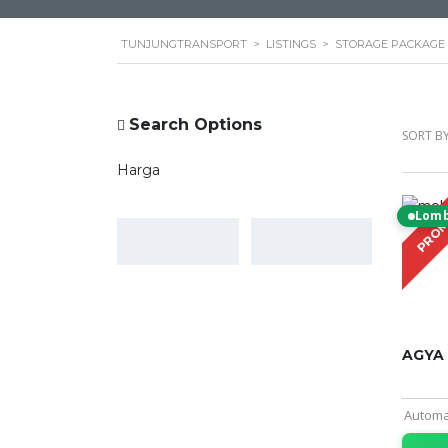
TUNJUNGTRANSPORT
>
LISTINGS
>
STORAGE PACKAGE
Search Options
SORT BY
Harga
Lom
PRO
AGYA
Automa