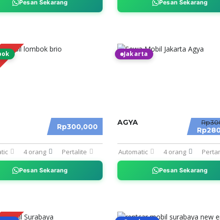
Pesan Sekarang
Pesan Sekarang
bok
Jakarta
MO
AGYA
Rp30
Rp300,000
Rp280
tic
4 orang
Pertalite
Automatic
4 orang
Perta
Pesan Sekarang
Pesan Sekarang