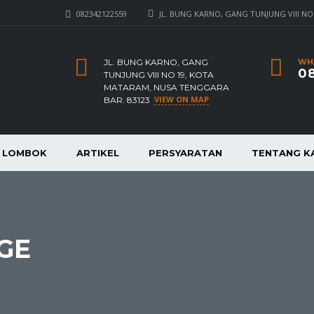
082342122559
JL. BUNG KARNO, GANG TUNJUNG VIII NO
JL. BUNG KARNO, GANG
WH
08
TUNJUNG VIII NO 19, KOTA
MATARAM, NUSA TENGGARA
VIEW ON MAP
BAR. 83123
A LOMBOK
ARTIKEL
PERSYARATAN
TENTANG K
GE