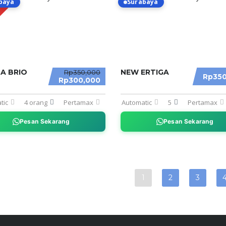
baya
Surabaya
MO
A BRIO
NEW ERTIGA
Rp350,000
Rp350
Rp300,000
tic
4 orang
Pertamax
Automatic
5
Pertamax
Pesan Sekarang
Pesan Sekarang
1
2
3