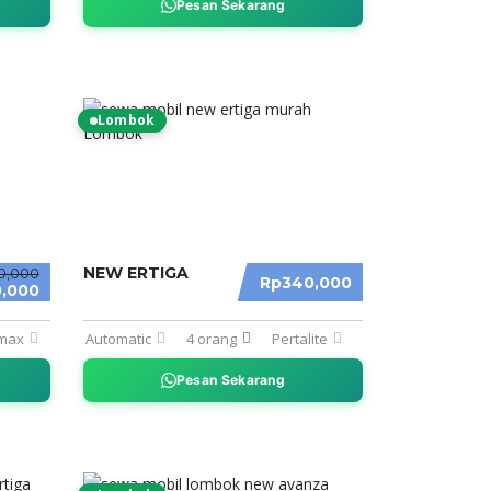
Pesan Sekarang
Lombok
NEW ERTIGA
0,000
Rp340,000
,000
max
Automatic
4 orang
Pertalite
Pesan Sekarang