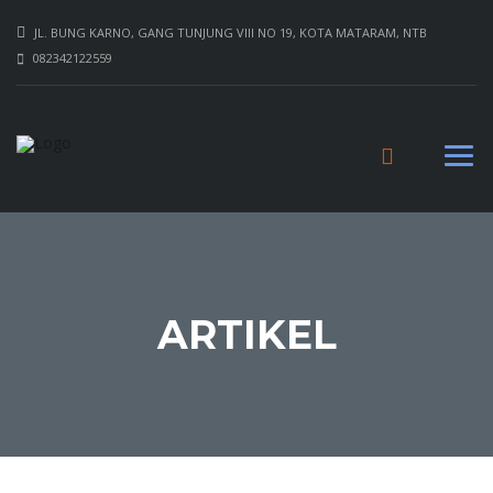
JL. BUNG KARNO, GANG TUNJUNG VIII NO 19, KOTA MATARAM, NTB
082342122559
ARTIKEL