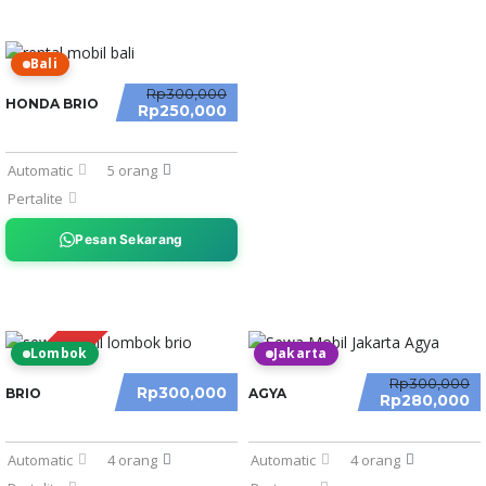
Bali
Rp300,000
HONDA BRIO
Rp250,000
Automatic
5 orang
Pertalite
Pesan Sekarang
Lombok
Jakarta
PROMO
Rp300,000
Rp300,000
BRIO
AGYA
Rp280,000
Automatic
4 orang
Automatic
4 orang