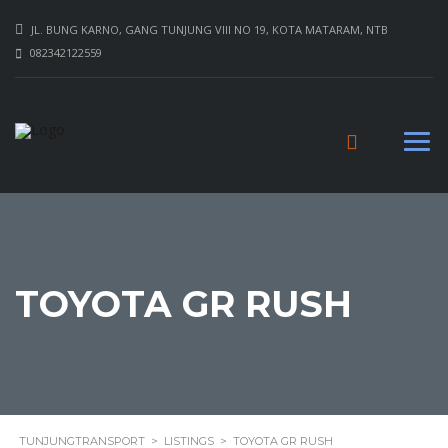
JL. BUNG KARNO, GANG TUNJUNG VIII NO 19, KOTA MATARAM, NTB
082342122559
TOYOTA GR RUSH
TUNJUNGTRANSPORT
>
LISTINGS
>
TOYOTA GR RUSH