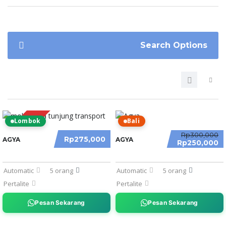
Search Options
Lombok
Bali
PROMO
Rp300,000
Rp275,000
AGYA
AGYA
Rp250,000
Automatic
5 orang
Automatic
5 orang
Pertalite
Pertalite
Pesan Sekarang
Pesan Sekarang