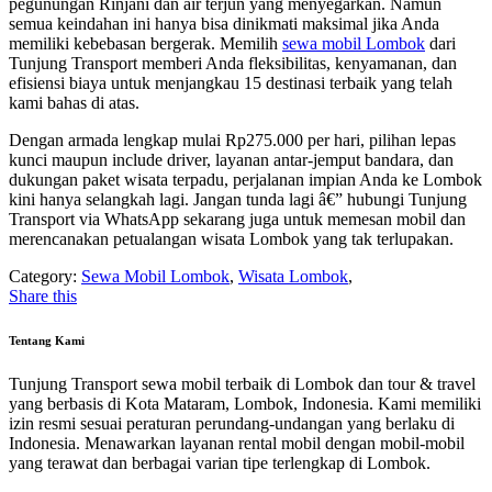
pegunungan Rinjani dan air terjun yang menyegarkan. Namun
semua keindahan ini hanya bisa dinikmati maksimal jika Anda
memiliki kebebasan bergerak. Memilih
sewa mobil Lombok
dari
Tunjung Transport memberi Anda fleksibilitas, kenyamanan, dan
efisiensi biaya untuk menjangkau 15 destinasi terbaik yang telah
kami bahas di atas.
Dengan armada lengkap mulai Rp275.000 per hari, pilihan lepas
kunci maupun include driver, layanan antar-jemput bandara, dan
dukungan paket wisata terpadu, perjalanan impian Anda ke Lombok
kini hanya selangkah lagi. Jangan tunda lagi â€” hubungi Tunjung
Transport via WhatsApp sekarang juga untuk memesan mobil dan
merencanakan petualangan wisata Lombok yang tak terlupakan.
Category:
Sewa Mobil Lombok
,
Wisata Lombok
,
Share this
Tentang Kami
Tunjung Transport sewa mobil terbaik di Lombok dan tour & travel
yang berbasis di Kota Mataram, Lombok, Indonesia. Kami memiliki
izin resmi sesuai peraturan perundang-undangan yang berlaku di
Indonesia. Menawarkan layanan rental mobil dengan mobil-mobil
yang terawat dan berbagai varian tipe terlengkap di Lombok.