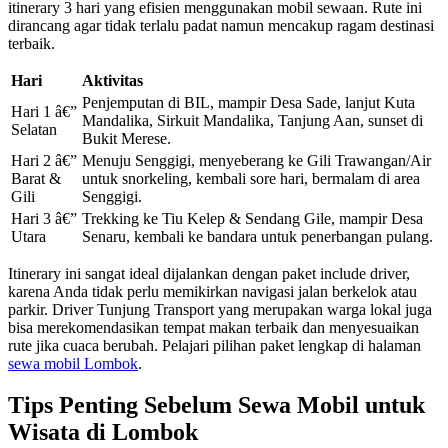
itinerary 3 hari yang efisien menggunakan mobil sewaan. Rute ini
dirancang agar tidak terlalu padat namun mencakup ragam destinasi
terbaik.
Hari
Aktivitas
Penjemputan di BIL, mampir Desa Sade, lanjut Kuta
Hari 1 â€”
Mandalika, Sirkuit Mandalika, Tanjung Aan, sunset di
Selatan
Bukit Merese.
Hari 2 â€”
Menuju Senggigi, menyeberang ke Gili Trawangan/Air
Barat &
untuk snorkeling, kembali sore hari, bermalam di area
Gili
Senggigi.
Hari 3 â€”
Trekking ke Tiu Kelep & Sendang Gile, mampir Desa
Utara
Senaru, kembali ke bandara untuk penerbangan pulang.
Itinerary ini sangat ideal dijalankan dengan paket include driver,
karena Anda tidak perlu memikirkan navigasi jalan berkelok atau
parkir. Driver Tunjung Transport yang merupakan warga lokal juga
bisa merekomendasikan tempat makan terbaik dan menyesuaikan
rute jika cuaca berubah. Pelajari pilihan paket lengkap di halaman
sewa mobil Lombok
.
Tips Penting Sebelum Sewa Mobil untuk
Wisata di Lombok