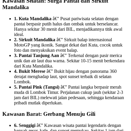
Kawasan Selatan: Surga Pantai dan Sirkuit
Mandalika
1. Kuta Mandalika
â€” Pusat pariwisata selatan dengan
pantai berpasir putih halus dan ombak untuk berselancar.
Hanya sekitar 30 menit dari BIL, menjadikannya titik awal
ideal.
2. Sirkuit Mandalika
â€” Sirkuit balap internasional
MotoGP yang ikonik. Sangat dekat dari Kuta, cocok untuk
foto dan menyaksikan event balap.
3. Pantai Tanjung Aan
â€” Terkenal dengan pasir merica
unik dan air laut dua warna. Sekitar 10-15 menit berkendara
dari Kuta Mandalika.
4. Bukit Merese
â€” Bukit hijau dengan panorama 360
derajat menghadap laut, spot sunset terbaik di selatan
Lombok.
5. Pantai Pink (Tangsi)
â€” Pantai langka berpasir merah
muda di Lombok Timur. Perjalanan cukup jauh (sekitar 2-3
jam dari BIL) melewati jalan pedesaan, sehingga kendaraan
pribadi mutlak diperlukan.
Kawasan Barat: Gerbang Menuju Gili
6. Senggigi
â€” Kawasan wisata pantai legendaris dengan
banyak resor, kafe, dan sunset memukau. Sekitar 1 jam dari