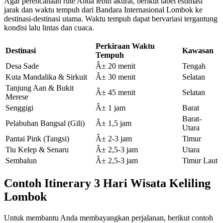
Agar perencanaan rute Anda lebih akurat, berikut tabel estimasi
jarak dan waktu tempuh dari Bandara Internasional Lombok ke
destinasi-destinasi utama. Waktu tempuh dapat bervariasi tergantung
kondisi lalu lintas dan cuaca.
Perkiraan Waktu
Destinasi
Kawasan
Tempuh
Desa Sade
Â± 20 menit
Tengah
Kuta Mandalika & Sirkuit
Â± 30 menit
Selatan
Tanjung Aan & Bukit
Â± 45 menit
Selatan
Merese
Senggigi
Â± 1 jam
Barat
Barat-
Pelabuhan Bangsal (Gili)
Â± 1,5 jam
Utara
Pantai Pink (Tangsi)
Â± 2-3 jam
Timur
Tiu Kelep & Senaru
Â± 2,5-3 jam
Utara
Sembalun
Â± 2,5-3 jam
Timur Laut
Contoh Itinerary 3 Hari Wisata Keliling
Lombok
Untuk membantu Anda membayangkan perjalanan, berikut contoh