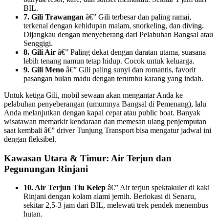
BIL.
7. Gili Trawangan
â€” Gili terbesar dan paling ramai,
terkenal dengan kehidupan malam, snorkeling, dan diving.
Dijangkau dengan menyeberang dari Pelabuhan Bangsal atau
Senggigi.
8. Gili Air
â€” Paling dekat dengan daratan utama, suasana
lebih tenang namun tetap hidup. Cocok untuk keluarga.
9. Gili Meno
â€” Gili paling sunyi dan romantis, favorit
pasangan bulan madu dengan terumbu karang yang indah.
Untuk ketiga Gili, mobil sewaan akan mengantar Anda ke
pelabuhan penyeberangan (umumnya Bangsal di Pemenang), lalu
Anda melanjutkan dengan kapal cepat atau public boat. Banyak
wisatawan memarkir kendaraan dan memesan ulang penjemputan
saat kembali â€” driver Tunjung Transport bisa mengatur jadwal ini
dengan fleksibel.
Kawasan Utara & Timur: Air Terjun dan
Pegunungan Rinjani
10. Air Terjun Tiu Kelep
â€” Air terjun spektakuler di kaki
Rinjani dengan kolam alami jernih. Berlokasi di Senaru,
sekitar 2,5-3 jam dari BIL, melewati trek pendek menembus
hutan.