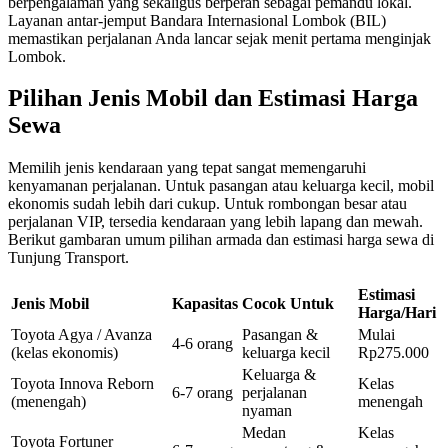
berpengalaman yang sekaligus berperan sebagai pemandu lokal.
Layanan antar-jemput Bandara Internasional Lombok (BIL)
memastikan perjalanan Anda lancar sejak menit pertama menginjak
Lombok.
Pilihan Jenis Mobil dan Estimasi Harga
Sewa
Memilih jenis kendaraan yang tepat sangat memengaruhi
kenyamanan perjalanan. Untuk pasangan atau keluarga kecil, mobil
ekonomis sudah lebih dari cukup. Untuk rombongan besar atau
perjalanan VIP, tersedia kendaraan yang lebih lapang dan mewah.
Berikut gambaran umum pilihan armada dan estimasi harga sewa di
Tunjung Transport.
Estimasi
Jenis Mobil
Kapasitas
Cocok Untuk
Harga/Hari
Toyota Agya / Avanza
Pasangan &
Mulai
4-6 orang
(kelas ekonomis)
keluarga kecil
Rp275.000
Keluarga &
Toyota Innova Reborn
Kelas
6-7 orang
perjalanan
(menengah)
menengah
nyaman
Medan
Kelas
Toyota Fortuner