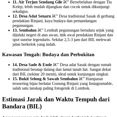
11. Air Terjun Sendang Gile
â€” Bersebelahan dengan Tiu
Kelep, lebih mudah dijangkau dan cocok untuk dikunjungi
sekaligus.
12. Desa Adat Senaru
â€” Desa tradisional Sasak di gerbang
pendakian Rinjani, kaya budaya dan pemandangan
pegunungan.
13. Sembalun
â€” Lembah pegunungan berudara sejuk yang
dijuluki negeri di atas awan, titik awal pendakian Rinjani dan
spot sunrise legendaris. Sekitar 2,5-3 jam dari BIL melewati
jalan berkelok yang indah.
Kawasan Tengah: Budaya dan Perbukitan
14. Desa Sade & Ende
â€” Desa adat Sasak dengan rumah
tradisional beratap ilalang dan lantai tanah liat. Sangat dekat
dari BIL (sekitar 20 menit), ideal untuk kunjungan singkat.
15. Bukit Selong & Sawah Sembalun
â€” Hamparan
terasering hijau berlatar Gunung Rinjani yang Instagramable,
salah satu lanskap paling fotogenik di Lombok.
Estimasi Jarak dan Waktu Tempuh dari
Bandara (BIL)