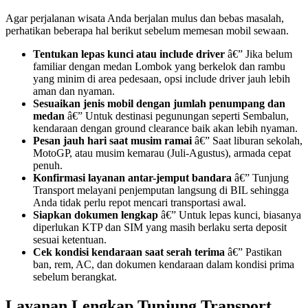
Agar perjalanan wisata Anda berjalan mulus dan bebas masalah,
perhatikan beberapa hal berikut sebelum memesan mobil sewaan.
Tentukan lepas kunci atau include driver
â€” Jika belum
familiar dengan medan Lombok yang berkelok dan rambu
yang minim di area pedesaan, opsi include driver jauh lebih
aman dan nyaman.
Sesuaikan jenis mobil dengan jumlah penumpang dan
medan
â€” Untuk destinasi pegunungan seperti Sembalun,
kendaraan dengan ground clearance baik akan lebih nyaman.
Pesan jauh hari saat musim ramai
â€” Saat liburan sekolah,
MotoGP, atau musim kemarau (Juli-Agustus), armada cepat
penuh.
Konfirmasi layanan antar-jemput bandara
â€” Tunjung
Transport melayani penjemputan langsung di BIL sehingga
Anda tidak perlu repot mencari transportasi awal.
Siapkan dokumen lengkap
â€” Untuk lepas kunci, biasanya
diperlukan KTP dan SIM yang masih berlaku serta deposit
sesuai ketentuan.
Cek kondisi kendaraan saat serah terima
â€” Pastikan
ban, rem, AC, dan dokumen kendaraan dalam kondisi prima
sebelum berangkat.
Layanan Lengkap Tunjung Transport