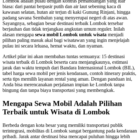
Lombok adalah pulau dengan kontras pemandangan yang luar
biasa: dari pantai berpasir putih dan air laut sebening kaca di
kawasan selatan, hutan air terjun di kaki Gunung Rinjani, hingga
padang savana Sembalun yang menyerupai negeri di atas awan.
Sayangnya, sebagian besar destinasi terbaik Lombok tersebar
berjauhan dan tidak terjangkau angkutan umum reguler. Inilah
alasan mengapa
sewa mobil Lombok untuk wisata
menjadi
pilihan paling masuk akal bagi wisatawan yang ingin menjelajah
pulau ini secara leluasa, hemat waktu, dan nyaman.
Artikel pilar ini akan membahas tuntas semuanya: 15 destinasi
wisata terbaik di Lombok beserta cara menjangkaunya, estimasi
jarak dan waktu tempuh dari Bandara Internasional Lombok (BIL),
tabel harga sewa mobil per jenis kendaraan, contoh itinerary praktis,
serta tips memilih layanan rental yang aman. Dengan panduan ini,
Anda bisa merencanakan perjalanan impian ke Lombok tanpa
bingung dan tanpa biaya transportasi yang membengkak.
Mengapa Sewa Mobil Adalah Pilihan
Terbaik untuk Wisata di Lombok
Berbeda dengan kota besar yang memiliki transportasi publik
terintegrasi, mobilitas di Lombok sangat bergantung pada kendaraan
pribadi. Jarak antar destinasi bisa mencapai puluhan hingga lebih