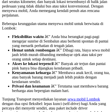
dari seratus kilometer, dan banyak lokasi tersembunyi di balik jalan
pedesaan yang tidak dilalui bus atau taksi konvensional. Dengan
menyewa mobil, Anda memegang kendali penuh atas rencana
perjalanan.
Beberapa keunggulan utama menyewa mobil untuk berwisata di
Lombok:
Fleksibilitas waktu
â€” Anda bisa berangkat pagi-pagi
mengejar sunrise di Sembalun atau berhenti spontan di pantai
yang menarik perhatian di tengah jalan.
Hemat untuk rombongan
â€” Dibagi rata, biaya sewa mobil
jauh lebih murah dibanding membayar ojek atau taksi per
orang untuk setiap destinasi.
Akses ke lokasi terpencil
â€” Banyak air terjun dan pantai
pink hanya bisa dijangkau kendaraan pribadi.
Kenyamanan keluarga
â€” Membawa anak kecil, orang tua,
atau banyak barang menjadi jauh lebih praktis dengan
kendaraan sendiri.
Privasi dan keamanan
â€” Terutama saat membawa barang
berharga atau bepergian malam hari.
Tunjung Transport menyediakan layanan
sewa mobil Lombok
dengan dua opsi fleksibel: lepas kunci (self-drive) bagi Anda yang
percaya diri menyetir sendiri, atau paket include driver