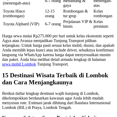
6-7 orang
menantang &
menengah-
(menengah-atas)
gaya
atas
Toyota Hiace
12-15
Rombongan &
Kelas
(rombongan)
orang
tur grup
rombongan
Perjalanan VIP &
Kelas
Toyota Alphard (VIP)
6-7 orang
bisnis
premium
Harga sewa mulai Rp275.000 per hari untuk kelas ekonomis seperti
Agya atau Avanza menjadikan Tunjung Transport pilihan
terjangkau. Untuk harga pasti sesuai kelas mobil, durasi, dan apakah
Anda memilih lepas kunci atau include driver, sebaiknya konfirmasi
langsung via WhatsApp karena harga dapat menyesuaikan musim
dan paket. Anda bisa melihat detail armada lengkap di halaman
sewa mobil Lombok
Tunjung Transport.
15 Destinasi Wisata Terbaik di Lombok
dan Cara Menjangkaunya
Berikut daftar lengkap destinasi wajib kunjung di Lombok,
dikelompokkan berdasarkan kawasan agar Anda lebih mudah
menyusun rute. Estimasi jarak dihitung dari Bandara Internasional
Lombok (BIL) di Praya, Lombok Tengah.