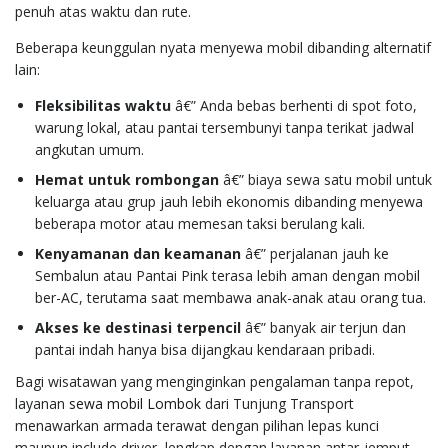
penuh atas waktu dan rute.
Beberapa keunggulan nyata menyewa mobil dibanding alternatif
lain:
Fleksibilitas waktu
â€” Anda bebas berhenti di spot foto,
warung lokal, atau pantai tersembunyi tanpa terikat jadwal
angkutan umum.
Hemat untuk rombongan
â€” biaya sewa satu mobil untuk
keluarga atau grup jauh lebih ekonomis dibanding menyewa
beberapa motor atau memesan taksi berulang kali.
Kenyamanan dan keamanan
â€” perjalanan jauh ke
Sembalun atau Pantai Pink terasa lebih aman dengan mobil
ber-AC, terutama saat membawa anak-anak atau orang tua.
Akses ke destinasi terpencil
â€” banyak air terjun dan
pantai indah hanya bisa dijangkau kendaraan pribadi.
Bagi wisatawan yang menginginkan pengalaman tanpa repot,
layanan
sewa mobil Lombok
dari Tunjung Transport
menawarkan armada terawat dengan pilihan lepas kunci
maupun include driver, lengkap dengan layanan antar-jemput