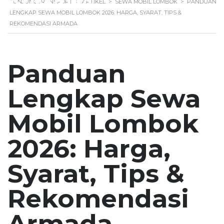
ARMADA
TUNJUNGTRANSPORT
>
ARTIKEL
>
SEWA MOBIL LOMBOK
>
PANDUAN
LENGKAP SEWA MOBIL LOMBOK 2026: HARGA, SYARAT, TIPS &
REKOMENDASI ARMADA
Panduan
Lengkap Sewa
Mobil Lombok
2026: Harga,
Syarat, Tips &
Rekomendasi
Armada