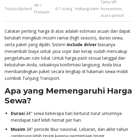
Tamu VIP,
VIP /
Toyota Alphard
6-7 orang
Hubungi kami
honeymoon,
Premium
acara spesial
Catatan penting: harga di atas adalah estimasi acuan dan dapat
berubah mengikuti musim ramai (high season), durasi sewa,
serta paket yang dipilih. Sistem
include driver
biasanya
menambah biaya untuk jasa sopir dan kerap sudah mencakup
pengetahuan rute lokal. Untuk harga pasti sesuai tanggal dan
kebutuhan Anda, sebaiknya konfirmasi langsung. Anda bisa
membandingkan paket secara lengkap di halaman
sewa mobil
Lombok
Tunjung Transport.
Apa yang Memengaruhi Harga
Sewa?
Durasi
â€” sewa beberapa hari berturut-turut umumnya
mendapat tarif lebih hemat per hari.
Musim
â€” periode libur nasional, Lebaran, dan akhir tahun
cenderung lebih tinggi karena permintaan tinggi.