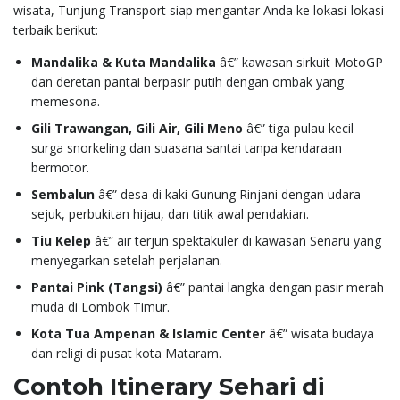
wisata, Tunjung Transport siap mengantar Anda ke lokasi-lokasi
terbaik berikut:
Mandalika & Kuta Mandalika
â€” kawasan sirkuit MotoGP
dan deretan pantai berpasir putih dengan ombak yang
memesona.
Gili Trawangan, Gili Air, Gili Meno
â€” tiga pulau kecil
surga snorkeling dan suasana santai tanpa kendaraan
bermotor.
Sembalun
â€” desa di kaki Gunung Rinjani dengan udara
sejuk, perbukitan hijau, dan titik awal pendakian.
Tiu Kelep
â€” air terjun spektakuler di kawasan Senaru yang
menyegarkan setelah perjalanan.
Pantai Pink (Tangsi)
â€” pantai langka dengan pasir merah
muda di Lombok Timur.
Kota Tua Ampenan & Islamic Center
â€” wisata budaya
dan religi di pusat kota Mataram.
Contoh Itinerary Sehari di