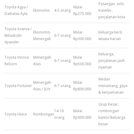
Pasangan, solo
Toyota Agya /
Mulai
Ekonomis
4-5 orang
traveler,
Daihatsu Ayla
Rp275.000
perjalanan kota
Toyota Avanza /
Ekonomis-
Mulai
Keluarga kecil,
Mitsubishi
6-7 orang
Menengah
Rp300.000
wisata harian
Xpander
Keluarga,
Toyota Innova
Menengah-
Mulai
6-7 orang
perjalanan jauh
Reborn
Atas
Rp500.000
nyaman
Medan
Menengah-
Mulai
Toyota Fortuner
6-7 orang
menantang, gaya
Atas / SUV
Rp800.000
& kenyamanan
Grup besar,
14-16
Mulai
rombongan
Toyota Hiace
Rombongan
orang
Rp900.000
kantor/keluarga
besar