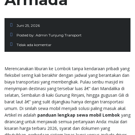
Juni 25, 2026
Posted by:
Admin Tunjung Transport
Tidak ada komentar
Merencanakan liburan ke Lombok tanpa kendaraan pribadi yang
fleksibel sering kali berakhir dengan jadwal yang berantakan dan
biaya transportasi yang membengkak. Pulau seribu masjid ini
menyimpan destinasi yang tersebar luas â€” dari Mandalika di
selatan, Sembalun di kaki Gunung Rinjani, hingga gugusan Gili di
barat laut â€” yang sulit dijangkau hanya dengan transportasi
umum. Di sinilah sewa mobil menjadi solusi paling masuk akal.
Artikel ini adalah
panduan lengkap sewa mobil Lombok
yang
dirancang untuk menjawab semua pertanyaan Anda: mulai dari
kisaran harga terbaru 2026, syarat dan dokumen yang
dibutuhkan, perbedaan sistem lepas kunci versus include driver,