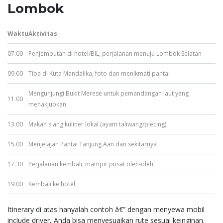
Lombok
Waktu
Aktivitas
07.00
Penjemputan di hotel/BIL, perjalanan menuju Lombok Selatan
09.00
Tiba di Kuta Mandalika, foto dan menikmati pantai
Mengunjungi Bukit Merese untuk pemandangan laut yang
11.00
menakjubkan
13.00
Makan siang kuliner lokal (ayam taliwang/plecing)
15.00
Menjelajah Pantai Tanjung Aan dan sekitarnya
17.30
Perjalanan kembali, mampir pusat oleh-oleh
19.00
Kembali ke hotel
Itinerary di atas hanyalah contoh â€” dengan menyewa mobil
include driver, Anda bisa menyesuaikan rute sesuai keinginan.