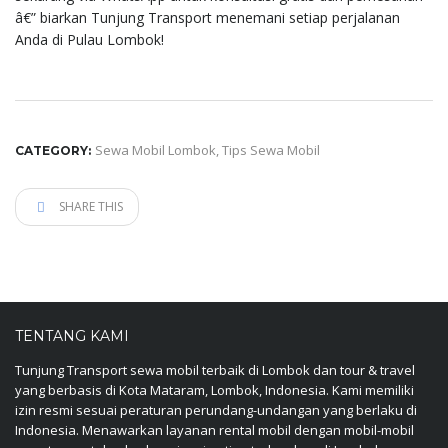
â€” biarkan Tunjung Transport menemani setiap perjalanan
Anda di Pulau Lombok!
Sewa Mobil Lombok
,
Tips Sewa Mobil
CATEGORY:
SHARE THIS
TENTANG KAMI
Tunjung Transport sewa mobil terbaik di Lombok dan tour & travel
yang berbasis di Kota Mataram, Lombok, Indonesia. Kami memiliki
izin resmi sesuai peraturan perundang-undangan yang berlaku di
Indonesia. Menawarkan layanan rental mobil dengan mobil-mobil