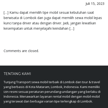
Juli 15, 2023
[…] Kamu dapat memilih tipe mobil sesuai kebutuhan saat
berwisata di Lombok dan juga dapat memilih sewa mobil lepas
kunci tanpa driver atau dengan driver. Jadi, jangan lewatkan
kesempatan untuk menjelajahi keindahan […]
Comments are closed.
TENTANG KAMI
Tunjung Transport sewa mobil terbaik di Lombok dan tour & travel
yang berbasis di Kota Mataram, Lombok, Indonesia. Kami memiliki
izin resmi sesuai peraturan perundang-undangan yang berlaku di
Indonesia. Menawarkan layanan rental mobil dengan mobil-mobil
yang terawat dan berbagai varian tipe terlengkap di Lombok.