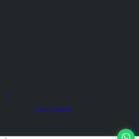
travel yang berbasis di Kota Mataram, Lombok, Indonesia. Kami
memiliki izin resmi sesuai peraturan perundang-undangan yang
berlaku di Indonesia. Menawarkan layanan rental mobil dengan
mobil-mobil yang terawat dan berbagai varian tipe terlengkap di
Lombok.
Operasional Kantor
Senin- Minggu:
08:00AM - 22:00PM
Pelayanan
Tunjung Transport selalu ready 24 jam terkait kebutuhan sewa
mobil anda
Media Sosial Kami
Copyright ©
Tunjung Transport