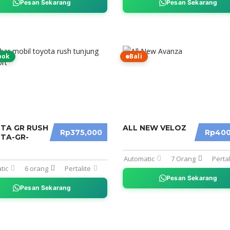
Pesan Sekarang
Pesan Sekarang
bok
Bali
TA GR RUSH
ALL NEW VELOZ
Rp375,000
Rp400
TA-GR-
Automatic
7 Orang
Pertal
tic
6 orang
Pertalite
Pesan Sekarang
Pesan Sekarang