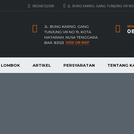
082342122559
JL. BUNG KARNO, GANG TUNJUNG VIII NO
JL. BUNG KARNO, GANG
WH
08
TUNJUNG VIII NO 19, KOTA
MATARAM, NUSA TENGGARA
VIEW ON MAP
BAR. 83123
A LOMBOK
ARTIKEL
PERSYARATAN
TENTANG K