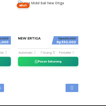
Bali
NEW ERTIGA
0,000
Rp400,000
,000
Rp350,000
ite
Automatic
7 Orang
Pertalite
Pesan Sekarang
4