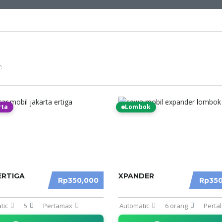
:
rta
Lombok
ERTIGA
XPANDER
Rp350,000
Rp350
tic
5
Pertamax
Automatic
6 orang
Pertal