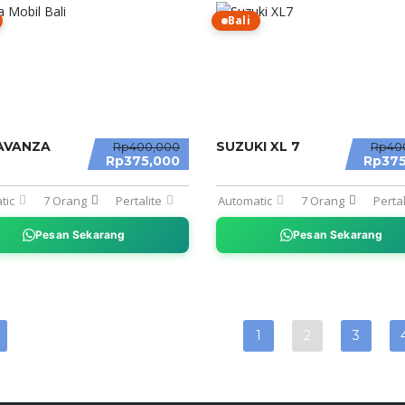
Bali
AVANZA
SUZUKI XL 7
Rp400,000
Rp40
Rp375,000
Rp375
tic
7 Orang
Pertalite
Automatic
7 Orang
Pertal
Pesan Sekarang
Pesan Sekarang
1
2
3