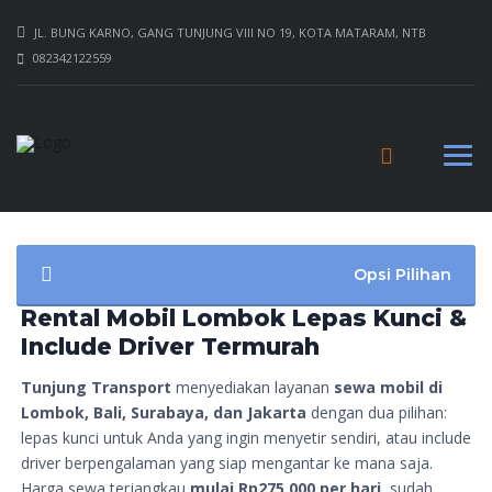
JL. BUNG KARNO, GANG TUNJUNG VIII NO 19, KOTA MATARAM, NTB
082342122559
Opsi Pilihan
Rental Mobil Lombok Lepas Kunci &
Include Driver Termurah
Tunjung Transport
menyediakan layanan
sewa mobil di
Lombok, Bali, Surabaya, dan Jakarta
dengan dua pilihan:
lepas kunci untuk Anda yang ingin menyetir sendiri, atau include
driver berpengalaman yang siap mengantar ke mana saja.
Harga sewa terjangkau
mulai Rp275.000 per hari
, sudah