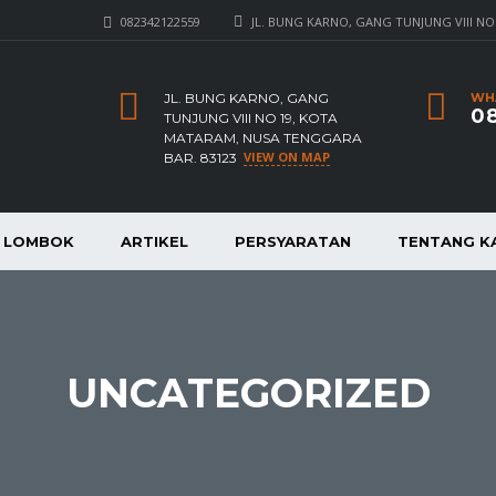
082342122559
JL. BUNG KARNO, GANG TUNJUNG VIII NO
JL. BUNG KARNO, GANG
WH
08
TUNJUNG VIII NO 19, KOTA
MATARAM, NUSA TENGGARA
VIEW ON MAP
BAR. 83123
A LOMBOK
ARTIKEL
PERSYARATAN
TENTANG K
UNCATEGORIZED