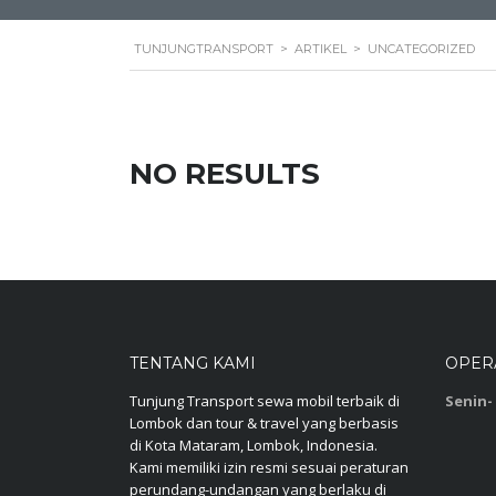
TUNJUNGTRANSPORT
>
ARTIKEL
>
UNCATEGORIZED
NO RESULTS
TENTANG KAMI
OPER
Tunjung Transport sewa mobil terbaik di
Senin-
Lombok dan tour & travel yang berbasis
di Kota Mataram, Lombok, Indonesia.
Kami memiliki izin resmi sesuai peraturan
perundang-undangan yang berlaku di