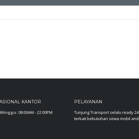
ASIONAL KANTOR
PELAYANAN
 Minggu:
08:00AM - 22:00PM
Tunjung Transport selalu ready 24
terkait kebutuhan sewa mobil an