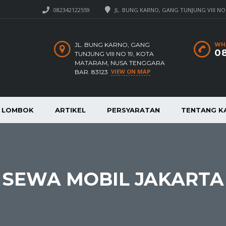
082342122559
JL. BUNG KARNO, GANG TUNJUNG VIII NO
JL. BUNG KARNO, GANG
WH
08
TUNJUNG VIII NO 19, KOTA
MATARAM, NUSA TENGGARA
VIEW ON MAP
BAR. 83123
A LOMBOK
ARTIKEL
PERSYARATAN
TENTANG K
SEWA MOBIL JAKARTA