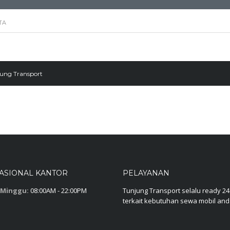
TA
Termurah: Panduan Lengkap & Ti
ung Transport
ASIONAL KANTOR
PELAYANAN
 Minggu:
08:00AM - 22:00PM
Tunjung Transport selalu ready 24
terkait kebutuhan sewa mobil an