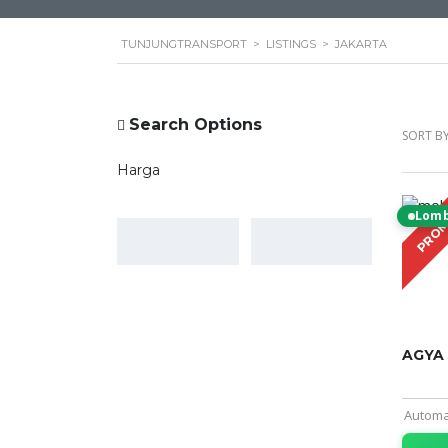
TUNJUNGTRANSPORT
>
LISTINGS
>
JAKARTA
Search Options
SORT BY
Harga
Lom
PRO
AGYA
Automa