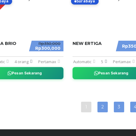
baya
Surabaya
MO
A BRIO
NEW ERTIGA
Rp350,000
Rp350
Rp300,000
tic
4 orang
Pertamax
Automatic
5
Pertamax
Pesan Sekarang
Pesan Sekarang
1
2
3