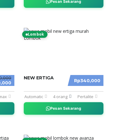
Pesan Sekarang
Lombok
NEW ERTIGA
0,000
Rp340,000
,000
max
Automatic
4 orang
Pertalite
Pesan Sekarang