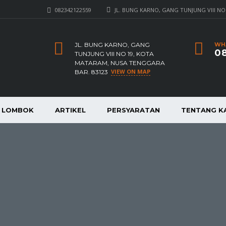
082342122559
JL. BUNG KARNO, GANG TUNJUNG VIII NO
JL. BUNG KARNO, GANG
WH
08
TUNJUNG VIII NO 19, KOTA
MATARAM, NUSA TENGGARA
VIEW ON MAP
BAR. 83123
A LOMBOK
ARTIKEL
PERSYARATAN
TENTANG K