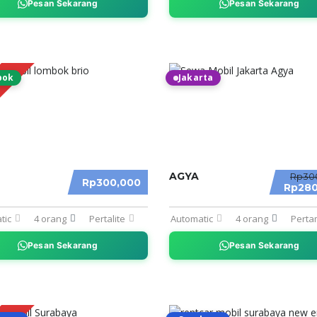
Pesan Sekarang
Pesan Sekarang
bok
Jakarta
MO
AGYA
Rp30
Rp300,000
Rp280
tic
4 orang
Pertalite
Automatic
4 orang
Perta
Pesan Sekarang
Pesan Sekarang