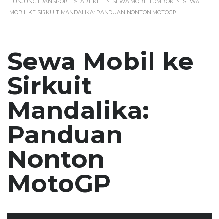
TUNJUNGTRANSPORT
>
ARTIKEL
>
SEWA MOBIL LOMBOK
>
SEWA
MOBIL KE SIRKUIT MANDALIKA: PANDUAN NONTON MOTOGP
Sewa Mobil ke
Sirkuit
Mandalika:
Panduan
Nonton
MotoGP