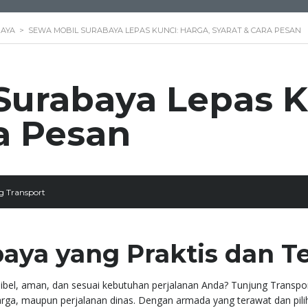
BAYA
>
SEWA MOBIL SURABAYA LEPAS KUNCI: HARGA, SYARAT & CARA PESAN
Surabaya Lepas K
a Pesan
 Transport
aya yang Praktis dan T
sibel, aman, dan sesuai kebutuhan perjalanan Anda? Tunjung Transpo
uarga, maupun perjalanan dinas. Dengan armada yang terawat dan pilih