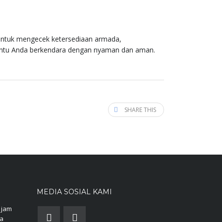
ntuk mengecek ketersediaan armada,
antu Anda berkendara dengan nyaman dan aman.
SHARE THIS
MEDIA SOSIAL KAMI
 jam
da