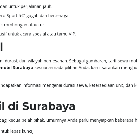
an untuk perjalanan jauh.
ero Sport â€” gagah dan bertenaga.
k rombongan atau tur.
usif untuk acara spesial atau tamu VIP.
l
, durasi, dan wilayah pemesanan. Sebagai gambaran, tarif sewa mob
mobil Surabaya
sesuai armada pilihan Anda, kami sarankan mengh
ndapatkan informasi mengenai durasi sewa, ketersediaan unit, dan
l di Surabaya
bagi kedua belah pihak, umumnya Anda perlu menyiapkan beberapa ha
ntuk lepas kunci).