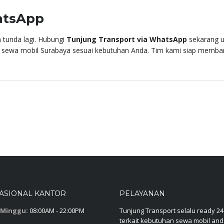
atsApp
 tunda lagi. Hubungi
Tunjung Transport via WhatsApp
sekarang u
 sewa mobil Surabaya sesuai kebutuhan Anda. Tim kami siap memb
ASIONAL KANTOR
PELAYANAN
 Minggu:
08:00AM - 22:00PM
Tunjung Transport selalu ready 24
terkait kebutuhan sewa mobil an