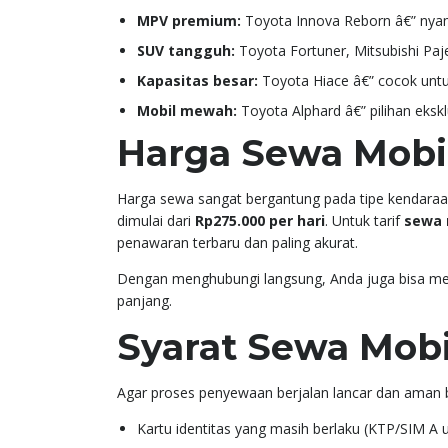
MPV premium:
Toyota Innova Reborn â€” nyam
SUV tangguh:
Toyota Fortuner, Mitsubishi Paj
Kapasitas besar:
Toyota Hiace â€” cocok untu
Mobil mewah:
Toyota Alphard â€” pilihan ekskl
Harga Sewa Mobi
Harga sewa sangat bergantung pada tipe kendaraan
dimulai dari
Rp275.000 per hari
. Untuk tarif
sewa 
penawaran terbaru dan paling akurat.
Dengan menghubungi langsung, Anda juga bisa me
panjang.
Syarat Sewa Mobi
Agar proses penyewaan berjalan lancar dan aman 
Kartu identitas yang masih berlaku (KTP/SIM A u