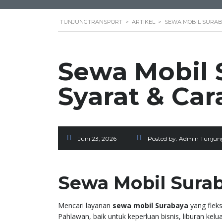
TUNJUNGTRANSPORT
>
ARTIKEL
>
SEWA MOBIL SURA
Sewa Mobil 
Syarat & Car
Juni 23, 2026
Posted by:
Admin Tunjung
Sewa Mobil Surab
Mencari layanan
sewa mobil Surabaya
yang flek
Pahlawan, baik untuk keperluan bisnis, liburan kel