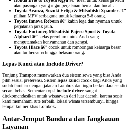
Honda Brio & Toyota Agya
â€” ideal untuk keluarga kecil
atau pasangan yang ingin perjalanan hemat dan lincah.
Toyota Avanza, Suzuki Ertiga & Mitsubishi Xpander
â€”
pilihan MPV serbaguna untuk keluarga 5-6 orang.
Toyota Innova Reborn
â€” kabin lega dan nyaman untuk
perjalanan jarak jauh.
Toyota Fortuner, Mitsubishi Pajero Sport & Toyota
Alphard
â€” kelas premium untuk Anda yang
mengutamakan kenyamanan dan gengsi.
Toyota Hiace
â€” cocok untuk rombongan keluarga besar
atau tur bersama hingga belasan orang.
Lepas Kunci atau Include Driver?
Tunjung Transport menawarkan dua sistem sewa yang bisa Anda
pilih sesuai preferensi. Sistem
lepas kunci
cocok bagi Anda yang
sudah familiar dengan jalanan Lombok dan ingin berkendara sendiri
secara bebas. Sementara opsi
include driver
sangat
direkomendasikan untuk wisatawan dari luar daerah, karena sopir
kami memahami rute terbaik, lokasi wisata tersembunyi, hingga
tempat kuliner khas Lombok.
Antar-Jemput Bandara dan Jangkauan
Layanan